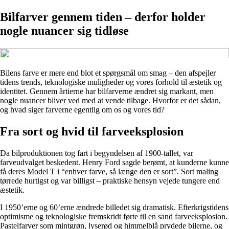
Bilfarver gennem tiden – derfor holder
nogle nuancer sig tidløse
Bilens farve er mere end blot et spørgsmål om smag – den afspejler
tidens trends, teknologiske muligheder og vores forhold til æstetik og
identitet. Gennem årtierne har bilfarverne ændret sig markant, men
nogle nuancer bliver ved med at vende tilbage. Hvorfor er det sådan,
og hvad siger farverne egentlig om os og vores tid?
Fra sort og hvid til farveeksplosion
Da bilproduktionen tog fart i begyndelsen af 1900-tallet, var
farveudvalget beskedent. Henry Ford sagde berømt, at kunderne kunne
få deres Model T i “enhver farve, så længe den er sort”. Sort maling
tørrede hurtigst og var billigst – praktiske hensyn vejede tungere end
æstetik.
I 1950’erne og 60’erne ændrede billedet sig dramatisk. Efterkrigstidens
optimisme og teknologiske fremskridt førte til en sand farveeksplosion.
Pastelfarver som mintgrøn, lyserød og himmelblå prydede bilerne, og