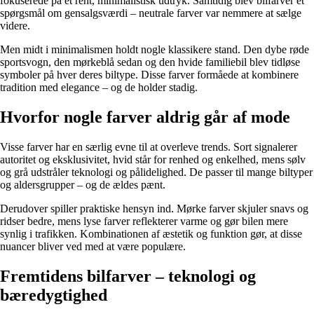
fokuserede på et rent, minimalistisk udtryk. Samtidig blev bilfarver et
spørgsmål om gensalgsværdi – neutrale farver var nemmere at sælge
videre.
Men midt i minimalismen holdt nogle klassikere stand. Den dybe røde
sportsvogn, den mørkeblå sedan og den hvide familiebil blev tidløse
symboler på hver deres biltype. Disse farver formåede at kombinere
tradition med elegance – og de holder stadig.
Hvorfor nogle farver aldrig går af mode
Visse farver har en særlig evne til at overleve trends. Sort signalerer
autoritet og eksklusivitet, hvid står for renhed og enkelhed, mens sølv
og grå udstråler teknologi og pålidelighed. De passer til mange biltyper
og aldersgrupper – og de ældes pænt.
Derudover spiller praktiske hensyn ind. Mørke farver skjuler snavs og
ridser bedre, mens lyse farver reflekterer varme og gør bilen mere
synlig i trafikken. Kombinationen af æstetik og funktion gør, at disse
nuancer bliver ved med at være populære.
Fremtidens bilfarver – teknologi og
bæredygtighed