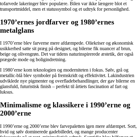
tofarvede lakeringer blev populære. Bilen var ikke længere blot et
transportmiddel, men et statussymbol og et udtryk for personlighed.
1970’ernes jordfarver og 1980’ernes
metalglans
I 1970’erne blev farverne mere afdæmpede. Oliekriser og økonomisk
usikkerhed satte sit præg på designet, og bilerne fik nuancer af brun,
beige og olivengrøn. Det var tidens naturinspirerede æstetik, der også
prægede mode og boligindretning.
I 1980’erne kom teknologien og moderniteten i fokus. Sølv, grå og
metallic-blå blev symboler på fremskridt og effektivitet. Lakindustrien
udviklede nye pigmenter og overfladebehandlinger, der gav bilerne en
glansfuld, futuristisk finish – perfekt til årtiets fascination af fart og
luksus.
Minimalisme og klassikere i 1990’erne og
2000’erne
I 1990’erne og 2000’erne blev farvepaletten igen mere afdæmpet. Sort,
hvid og sølv dominerede gadebilledet, og mange producenter