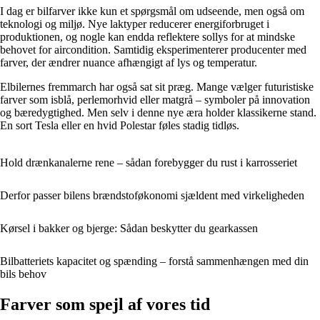
I dag er bilfarver ikke kun et spørgsmål om udseende, men også om
teknologi og miljø. Nye laktyper reducerer energiforbruget i
produktionen, og nogle kan endda reflektere sollys for at mindske
behovet for aircondition. Samtidig eksperimenterer producenter med
farver, der ændrer nuance afhængigt af lys og temperatur.
Elbilernes fremmarch har også sat sit præg. Mange vælger futuristiske
farver som isblå, perlemorhvid eller matgrå – symboler på innovation
og bæredygtighed. Men selv i denne nye æra holder klassikerne stand.
En sort Tesla eller en hvid Polestar føles stadig tidløs.
Hold drænkanalerne rene – sådan forebygger du rust i karrosseriet
Derfor passer bilens brændstoføkonomi sjældent med virkeligheden
Kørsel i bakker og bjerge: Sådan beskytter du gearkassen
Bilbatteriets kapacitet og spænding – forstå sammenhængen med din
bils behov
Farver som spejl af vores tid