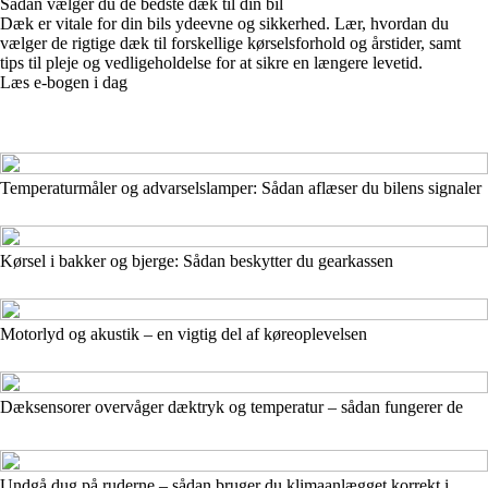
Sådan vælger du de bedste dæk til din bil
Dæk er vitale for din bils ydeevne og sikkerhed. Lær, hvordan du
vælger de rigtige dæk til forskellige kørselsforhold og årstider, samt
tips til pleje og vedligeholdelse for at sikre en længere levetid.
Læs e-bogen i dag
Temperaturmåler og advarselslamper: Sådan aflæser du bilens signaler
Kørsel i bakker og bjerge: Sådan beskytter du gearkassen
Motorlyd og akustik – en vigtig del af køreoplevelsen
Dæksensorer overvåger dæktryk og temperatur – sådan fungerer de
Undgå dug på ruderne – sådan bruger du klimaanlægget korrekt i