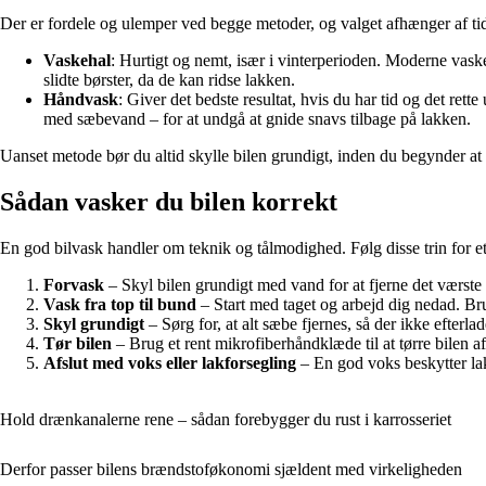
Der er fordele og ulemper ved begge metoder, og valget afhænger af tid
Vaskehal
: Hurtigt og nemt, især i vinterperioden. Moderne vask
slidte børster, da de kan ridse lakken.
Håndvask
: Giver det bedste resultat, hvis du har tid og det ret
med sæbevand – for at undgå at gnide snavs tilbage på lakken.
Uanset metode bør du altid skylle bilen grundigt, inden du begynder at v
Sådan vasker du bilen korrekt
En god bilvask handler om teknik og tålmodighed. Følg disse trin for et 
Forvask
– Skyl bilen grundigt med vand for at fjerne det værste
Vask fra top til bund
– Start med taget og arbejd dig nedad. Br
Skyl grundigt
– Sørg for, at alt sæbe fjernes, så der ikke efterlad
Tør bilen
– Brug et rent mikrofiberhåndklæde til at tørre bilen af.
Afslut med voks eller lakforsegling
– En god voks beskytter lak
Hold drænkanalerne rene – sådan forebygger du rust i karrosseriet
Derfor passer bilens brændstoføkonomi sjældent med virkeligheden