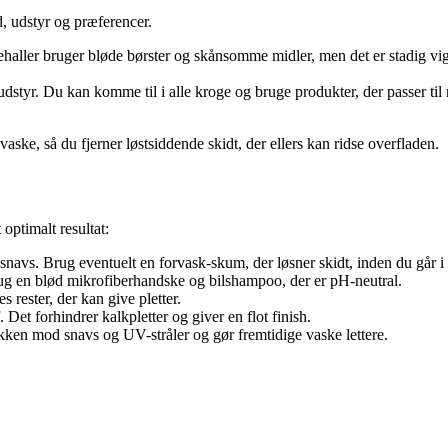
, udstyr og præferencer.
ehaller bruger bløde børster og skånsomme midler, men det er stadig vig
te udstyr. Du kan komme til i alle kroge og bruge produkter, der passer ti
aske, så du fjerner løstsiddende skidt, der ellers kan ridse overfladen.
optimalt resultat:
 snavs. Brug eventuelt en forvask-skum, der løsner skidt, inden du går
ug en blød mikrofiberhandske og bilshampoo, der er pH-neutral.
es rester, der kan give pletter.
 Det forhindrer kalkpletter og giver en flot finish.
ken mod snavs og UV-stråler og gør fremtidige vaske lettere.