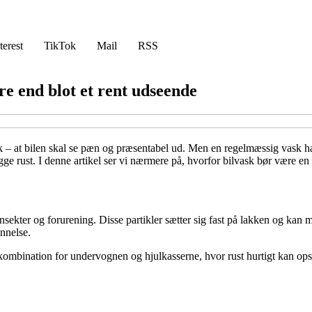
terest
TikTok
Mail
RSS
re end blot et rent udseende
k – at bilen skal se pæn og præsentabel ud. Men en regelmæssig vask ha
e rust. I denne artikel ser vi nærmere på, hvorfor bilvask bør være en f
insekter og forurening. Disse partikler sætter sig fast på lakken og kan 
annelse.
d kombination for undervognen og hjulkasserne, hvor rust hurtigt kan op