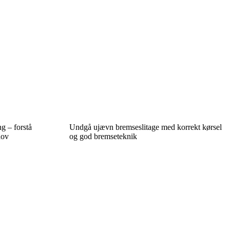
ng – forstå
Undgå ujævn bremseslitage med korrekt kørsel
hov
og god bremseteknik