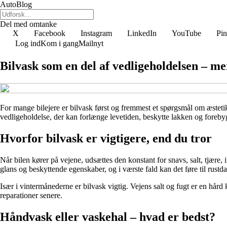
AutoBlog
Del med omtanke
X
Facebook
Instagram
LinkedIn
YouTube
Pin
Log ind
Kom i gang
Mailnyt
Bilvask som en del af vedligeholdelsen – me
For mange bilejere er bilvask først og fremmest et spørgsmål om æsteti
vedligeholdelse, der kan forlænge levetiden, beskytte lakken og forebygg
Hvorfor bilvask er vigtigere, end du tror
Når bilen kører på vejene, udsættes den konstant for snavs, salt, tjære, 
glans og beskyttende egenskaber, og i værste fald kan det føre til rustd
Især i vintermånederne er bilvask vigtig. Vejens salt og fugt er en hår
reparationer senere.
Håndvask eller vaskehal – hvad er bedst?