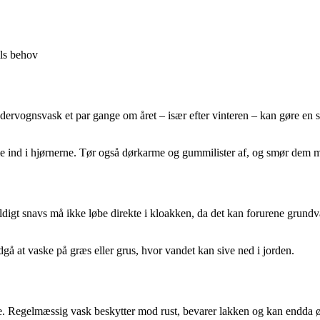
ils behov
dervognsvask et par gange om året – især efter vinteren – kan gøre en
omme ind i hjørnerne. Tør også dørkarme og gummilister af, og smør dem me
ldigt snavs må ikke løbe direkte i kloakken, da det kan forurene grundv
å at vaske på græs eller grus, hvor vandet kan sive ned i jorden.
ere. Regelmæssig vask beskytter mod rust, bevarer lakken og kan endda øge