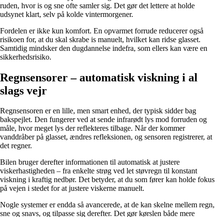
ruden, hvor is og sne ofte samler sig. Det gør det lettere at holde
udsynet klart, selv på kolde vintermorgener.
Fordelen er ikke kun komfort. En opvarmet forrude reducerer også
risikoen for, at du skal skrabe is manuelt, hvilket kan ridse glasset.
Samtidig mindsker den dugdannelse indefra, som ellers kan være en
sikkerhedsrisiko.
Regnsensorer – automatisk viskning i al
slags vejr
Regnsensoren er en lille, men smart enhed, der typisk sidder bag
bakspejlet. Den fungerer ved at sende infrarødt lys mod forruden og
måle, hvor meget lys der reflekteres tilbage. Når der kommer
vanddråber på glasset, ændres refleksionen, og sensoren registrerer, at
det regner.
Bilen bruger derefter informationen til automatisk at justere
viskerhastigheden – fra enkelte strøg ved let støvregn til konstant
viskning i kraftig nedbør. Det betyder, at du som fører kan holde fokus
på vejen i stedet for at justere viskerne manuelt.
Nogle systemer er endda så avancerede, at de kan skelne mellem regn,
sne og snavs, og tilpasse sig derefter. Det gør kørslen både mere