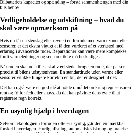
Bilbatteriets kapacitet og spænding – forstå sammenhængen med din
bils behov
Vedligeholdelse og udskiftning – hvad du
skal være opmærksom på
Hvis du får en stenslag eller revne i en forrude med varmezoner eller
sensorer, er det ekstra vigtigt at få den vurderet af et værksted med
erfaring i avancerede ruder. Reparationer kan være mere komplekse,
fordi varmeledninger og sensorer ikke må beskadiges.
Når ruden skal udskiftes, skal værkstedet bruge en rude, der passer
præcist til bilens udstyrsniveau. En standardrude uden varme eller
sensorer vil ikke fungere korrekt i en bil, der er designet til det.
Det kan også være en god idé at holde området omkring regnsensoren
rent og fri for fedt eller snavs, da det kan påvirke dens evne til at
registrere regn korrekt.
En usynlig hjælp i hverdagen
Selvom teknologien i forruden ofte er usynlig, gør den en mærkbar
forskel i hverdagen. Hurtig afisning, automatisk viskning og præcise