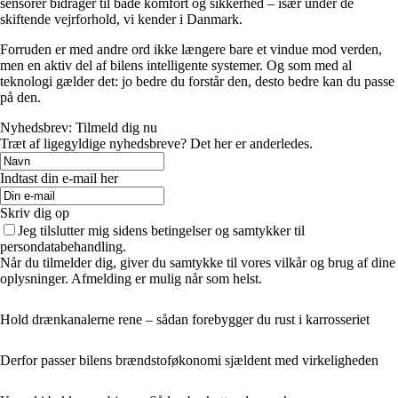
sensorer bidrager til både komfort og sikkerhed – især under de
skiftende vejrforhold, vi kender i Danmark.
Forruden er med andre ord ikke længere bare et vindue mod verden,
men en aktiv del af bilens intelligente systemer. Og som med al
teknologi gælder det: jo bedre du forstår den, desto bedre kan du passe
på den.
Nyhedsbrev: Tilmeld dig nu
Træt af ligegyldige nyhedsbreve? Det her er anderledes.
Indtast din e-mail her
Skriv dig op
Jeg tilslutter mig sidens betingelser og samtykker til
persondatabehandling.
Når du tilmelder dig, giver du samtykke til vores vilkår og brug af dine
oplysninger. Afmelding er mulig når som helst.
Hold drænkanalerne rene – sådan forebygger du rust i karrosseriet
Derfor passer bilens brændstoføkonomi sjældent med virkeligheden