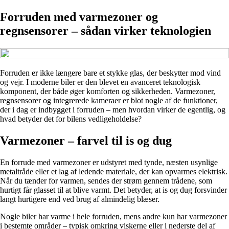
Forruden med varmezoner og
regnsensorer – sådan virker teknologien
Forruden er ikke længere bare et stykke glas, der beskytter mod vind
og vejr. I moderne biler er den blevet en avanceret teknologisk
komponent, der både øger komforten og sikkerheden. Varmezoner,
regnsensorer og integrerede kameraer er blot nogle af de funktioner,
der i dag er indbygget i forruden – men hvordan virker de egentlig, og
hvad betyder det for bilens vedligeholdelse?
Varmezoner – farvel til is og dug
En forrude med varmezoner er udstyret med tynde, næsten usynlige
metaltråde eller et lag af ledende materiale, der kan opvarmes elektrisk.
Når du tænder for varmen, sendes der strøm gennem trådene, som
hurtigt får glasset til at blive varmt. Det betyder, at is og dug forsvinder
langt hurtigere end ved brug af almindelig blæser.
Nogle biler har varme i hele forruden, mens andre kun har varmezoner
i bestemte områder – typisk omkring viskerne eller i nederste del af