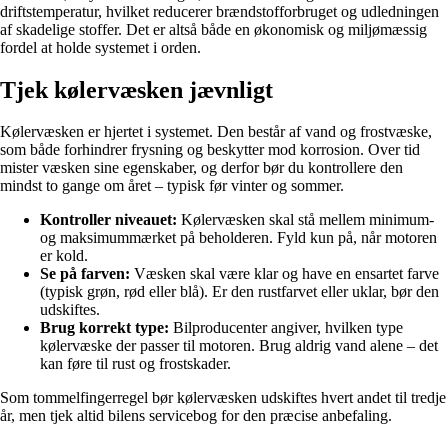
driftstemperatur, hvilket reducerer brændstofforbruget og udledningen
af skadelige stoffer. Det er altså både en økonomisk og miljømæssig
fordel at holde systemet i orden.
Tjek kølervæsken jævnligt
Kølervæsken er hjertet i systemet. Den består af vand og frostvæske,
som både forhindrer frysning og beskytter mod korrosion. Over tid
mister væsken sine egenskaber, og derfor bør du kontrollere den
mindst to gange om året – typisk før vinter og sommer.
Kontroller niveauet:
Kølervæsken skal stå mellem minimum-
og maksimummærket på beholderen. Fyld kun på, når motoren
er kold.
Se på farven:
Væsken skal være klar og have en ensartet farve
(typisk grøn, rød eller blå). Er den rustfarvet eller uklar, bør den
udskiftes.
Brug korrekt type:
Bilproducenter angiver, hvilken type
kølervæske der passer til motoren. Brug aldrig vand alene – det
kan føre til rust og frostskader.
Som tommelfingerregel bør kølervæsken udskiftes hvert andet til tredje
år, men tjek altid bilens servicebog for den præcise anbefaling.