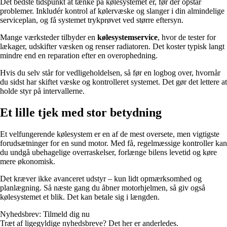
Det bedste tidspunkt at tænke på kølesystemet er, før der opstår
problemer. Inkludér kontrol af kølervæske og slanger i din almindelige
serviceplan, og få systemet trykprøvet ved større eftersyn.
Mange værksteder tilbyder en
kølesystemservice
, hvor de tester for
lækager, udskifter væsken og renser radiatoren. Det koster typisk langt
mindre end en reparation efter en overophedning.
Hvis du selv står for vedligeholdelsen, så før en logbog over, hvornår
du sidst har skiftet væske og kontrolleret systemet. Det gør det lettere at
holde styr på intervallerne.
Et lille tjek med stor betydning
Et velfungerende kølesystem er en af de mest oversete, men vigtigste
forudsætninger for en sund motor. Med få, regelmæssige kontroller kan
du undgå ubehagelige overraskelser, forlænge bilens levetid og køre
mere økonomisk.
Det kræver ikke avanceret udstyr – kun lidt opmærksomhed og
planlægning. Så næste gang du åbner motorhjelmen, så giv også
kølesystemet et blik. Det kan betale sig i længden.
Nyhedsbrev: Tilmeld dig nu
Træt af ligegyldige nyhedsbreve? Det her er anderledes.