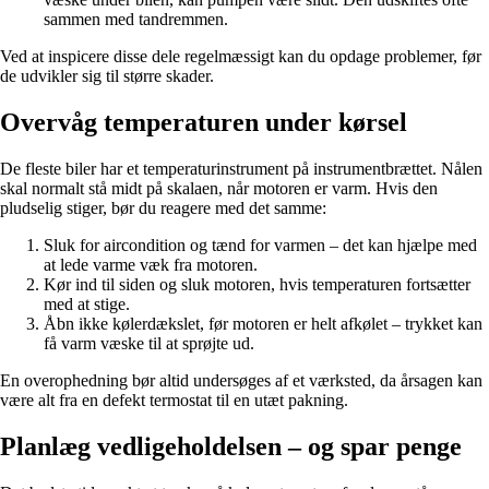
sammen med tandremmen.
Ved at inspicere disse dele regelmæssigt kan du opdage problemer, før
de udvikler sig til større skader.
Overvåg temperaturen under kørsel
De fleste biler har et temperaturinstrument på instrumentbrættet. Nålen
skal normalt stå midt på skalaen, når motoren er varm. Hvis den
pludselig stiger, bør du reagere med det samme:
Sluk for aircondition og tænd for varmen – det kan hjælpe med
at lede varme væk fra motoren.
Kør ind til siden og sluk motoren, hvis temperaturen fortsætter
med at stige.
Åbn ikke kølerdækslet, før motoren er helt afkølet – trykket kan
få varm væske til at sprøjte ud.
En overophedning bør altid undersøges af et værksted, da årsagen kan
være alt fra en defekt termostat til en utæt pakning.
Planlæg vedligeholdelsen – og spar penge