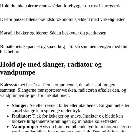
Hold drænkanalerne rene – sådan forebygger du rust i karrosseriet
Derfor passer bilens brændstoføkonomi sjældent med virkeligheden
Kørsel i bakker og bjerge: Sådan beskytter du gearkassen
Bilbatteriets kapacitet og spænding – forstå sammenhængen med din
bils behov
Hold øje med slanger, radiator og
vandpumpe
Kølesystemet består af flere komponenter, der alle skal fungere
sammen. Slangerne transporterer væsken, radiatoren afkøler den, og
vandpumpen sørger for cirkulationen.
Slanger:
Se efter revner, buler eller utætheder. En gammel eller
sprød slange kan sprænge under tryk.
Radiator:
Tjek for lækager og snavs. Insekter og blade kan
blokere luftgennemstrømningen og mindske køleeffekten.
Vandpumpe:
Hvis du hører en pibende lyd fra motoren eller ser
væske under bilen, kan pumpen være slidt. Den udskiftes ofte