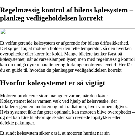
Regelmæssig kontrol af bilens kølesystem –
planlæg vedligeholdelsen korrekt
Et velfungerende kølesystem er afgørende for bilens driftssikkerhed.
Det sørger for, at motoren holder den rette temperatur, så den hverken
overopheder eller kører for koldt. Mange bilejere tænker først på
kølesystemet, når advarselslampen lyser, men med regelmæssig kontrol
kan du undgå dyre reparationer og forlænge motorens levetid. Her får
du en guide til, hvordan du planlægger vedligeholdelsen korrekt.
Hvorfor kølesystemet er så vigtigt
Motoren producerer store mængder varme, når den kører.
Kølesystemet leder varmen væk ved hjælp af kølervæske, der
cirkulerer gennem motoren og ud i radiatoren, hvor varmen afgives.
Hvis systemet ikke fungerer optimalt, kan motoren blive overophedet –
og det kan føre til alvorlige skader som revnede topstykker eller
defekte pakninger.
Et sundt kølesystem sikrer også, at motoren hurtigt når sin